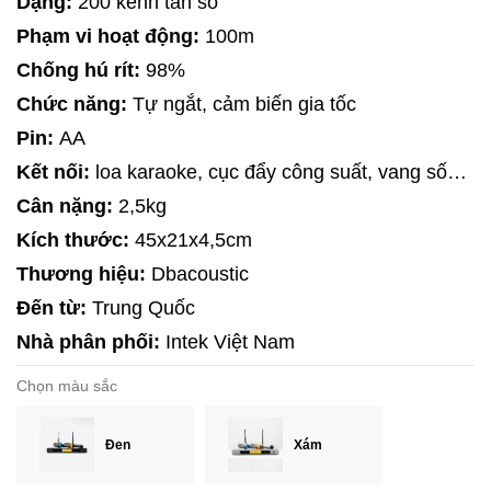
Dạng:
200 kênh tần số
Phạm vi hoạt động:
100m
Chống hú rít:
98%
Chức năng:
Tự ngắt, cảm biến gia tốc
Pin:
AA
Kết nối:
loa karaoke, cục đẩy công suất, vang số…
Cân nặng:
2,5kg
Kích thước:
45x21x4,5cm
Thương hiệu:
Dbacoustic
Đến từ:
Trung Quốc
Nhà phân phối:
Intek Việt Nam
Chọn màu sắc
Đen
Xám