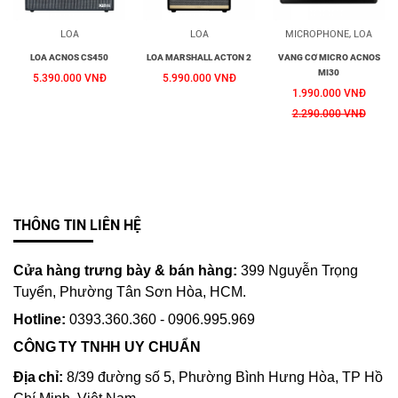
LOA
LOA
MICROPHONE, LOA
LOA ACNOS CS450
LOA MARSHALL ACTON 2
VANG CƠ MICRO ACNOS
MI30
5.390.000 VNĐ
5.990.000 VNĐ
1.990.000 VNĐ
2.290.000 VNĐ
THÔNG TIN LIÊN HỆ
Cửa hàng trưng bày & bán hàng:
399 Nguyễn Trọng
Tuyển, Phường Tân Sơn Hòa, HCM.
Hotline:
0393.360.360 - 0906.995.969
CÔNG TY TNHH UY CHUẨN
Địa chỉ:
8/39 đường số 5, Phường Bình Hưng Hòa, TP Hồ