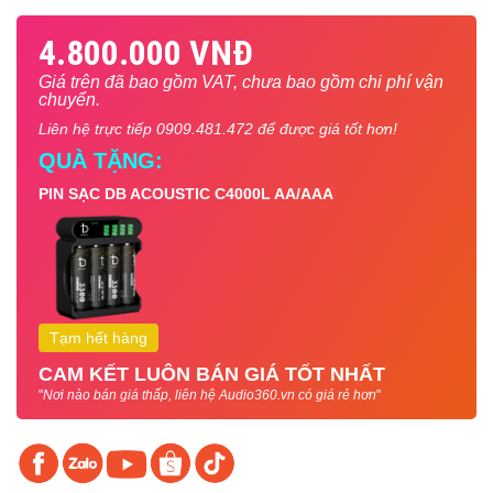
4.800.000 VNĐ
Giá trên đã bao gồm VAT, chưa bao gồm chi phí vận
chuyển.
Liên hệ trực tiếp 0909.481.472 để được giá tốt hơn!
QUÀ TẶNG:
PIN SẠC DB ACOUSTIC C4000L AA/AAA
Tạm hết hàng
CAM KẾT LUÔN BÁN GIÁ TỐT NHẤT
"
Nơi nào bán giá thấp, liên hệ Audio360.vn có giá rẻ hơn
"