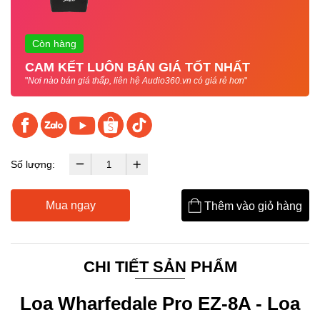
Còn hàng
CAM KẾT LUÔN BÁN GIÁ TỐT NHẤT
"
Nơi nào bán giá thấp, liên hệ Audio360.vn có giá rẻ hơn
"
Số lượng:
Mua ngay
Thêm vào giỏ hàng
CHI TIẾT SẢN PHẨM
Loa Wharfedale Pro EZ-8A - Loa