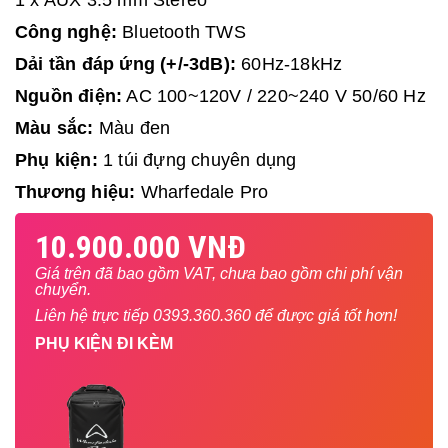
1 x AUX 3.5 mm Stereo
Công nghệ:
 Bluetooth TWS
Dải tần đáp ứng (+/-3dB):
 60Hz-18kHz
Nguồn điện:
 AC 100~120V / 220~240 V 50/60 Hz
Màu sắc:
 Màu đen
Phụ kiện: 
1 túi đựng chuyên dụng
Thương hiệu:
 Wharfedale Pro
10.900.000 VNĐ
Giá trên đã bao gồm VAT, chưa bao gồm chi phí vận
chuyển.
Liên hệ trực tiếp 0393.360.360 để được giá tốt hơn!
PHỤ KIỆN ĐI KÈM