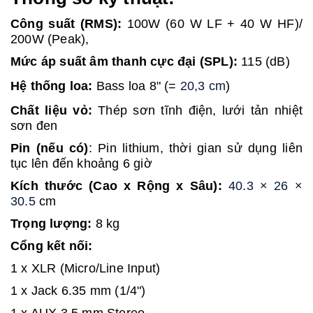
Công suất (RMS): 
100W (60 W LF + 40 W HF)/ 
200W (Peak), 
Mức áp suất âm thanh cực đại (SPL):
 115 (dB)
Hệ thống loa:
 Bass loa 8" (= 
20,3 cm
)
Chất liệu vỏ:
 Thép sơn tĩnh điện, lưới tản nhiệt 
sơn đen
Pin (nếu có)
: Pin lithium, thời gian sử dụng liên 
tục lên đến khoảng 6 giờ
Kích thước (Cao x Rộng x Sâu): 
40.3 × 26 ×
30.5
 cm
Trọng lượng: 
8 kg
Cổng kết nối: 
1 x XLR (Micro/Line Input)
1 x Jack 6.35 mm (1/4")