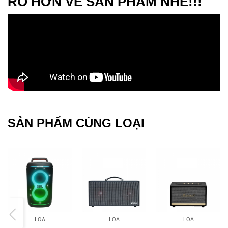
RÕ HƠN VỀ SẢN PHẨM NHÉ!!!
SẢN PHẨM CÙNG LOẠI
LOA
LOA
LOA