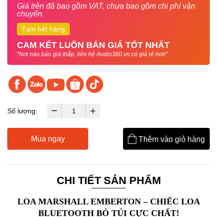
Giá trên đã bao gồm VAT, chưa bao gồm chi phí vận
chuyển.
Tạm hết hàng
CAM KẾT LUÔN BÁN GIÁ TỐT NHẤT
"
Nơi nào bán giá thấp, liên hệ Audio360.vn có giá rẻ hơn
"
Số lượng:
Mua ngay
Thêm vào giỏ hàng
CHI TIẾT SẢN PHẨM
LOA MARSHALL EMBERTON
– CHIẾC LOA
BLUETOOTH BỎ TÚI CỰC CHẤT!