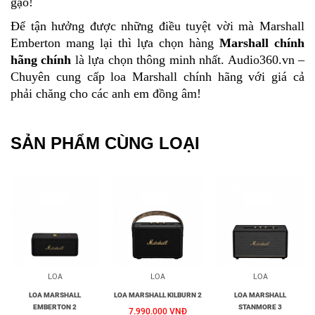
gạo!
Để tận hưởng được những điều tuyệt vời mà Marshall
Emberton mang lại thì lựa chọn hàng
Marshall chính
hãng chính
là lựa chọn thông minh nhất. Audio360.vn –
Chuyên cung cấp loa Marshall chính hãng với giá cả
phải chăng cho các anh em đồng âm!
SẢN PHẨM CÙNG LOẠI
LOA
LOA
LOA
LOA MARSHALL
LOA MARSHALL KILBURN 2
LOA MARSHALL
EMBERTON 2
STANMORE 3
7.990.000 VNĐ