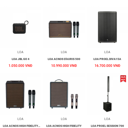
LOA
LOA
LOA
LOA JBL GO 4
LOA ACNOS D’AURIS 500
LOA PROEL DIVA15A
1.050.000 VNĐ
10.990.000 VNĐ
16.700.000 VNĐ
LOA
LOA
LOA
LOA ACNOS HIGH FIDELITY
LOA ACNOS HIGH FIDELITY
LOA PROEL SESSION 700