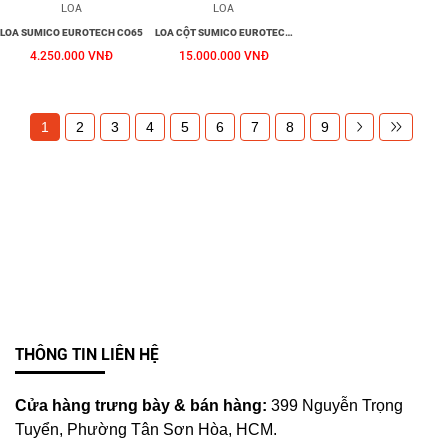
LOA
LOA
LOA SUMICO EUROTECH CO65
LOA CỘT SUMICO EUROTECH
1243ST
4.250.000 VNĐ
15.000.000 VNĐ
1
2
3
4
5
6
7
8
9
THÔNG TIN LIÊN HỆ
Cửa hàng trưng bày & bán hàng:
399 Nguyễn Trọng
Tuyển, Phường Tân Sơn Hòa, HCM.