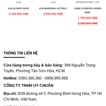
LOA
LOA
MICROPHONE, LOA
LOA ACNOS CS450
LOA MARSHALL ACTON 2
VANG CƠ MICRO ACNOS
MI30
5.390.000 VNĐ
5.990.000 VNĐ
1.990.000 VNĐ
2.290.000 VNĐ
THÔNG TIN LIÊN HỆ
Cửa hàng trưng bày & bán hàng:
399 Nguyễn Trọng
Tuyển, Phường Tân Sơn Hòa, HCM.
Hotline:
0393.360.360 - 0906.995.969
CÔNG TY TNHH UY CHUẨN
Địa chỉ:
8/39 đường số 5, Phường Bình Hưng Hòa, TP Hồ
Chí Minh, Việt Nam.