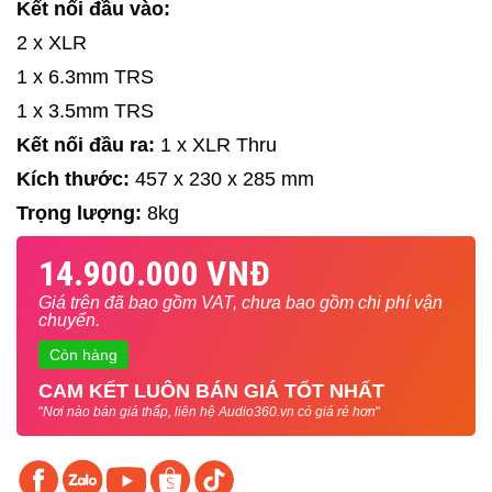
Kết nối đầu vào:
2 x XLR
1 x 6.3mm TRS
1 x 3.5mm TRS
Kết nối đầu ra:
1 x XLR Thru
Kích thước:
457 x 230 x 285 mm
Trọng lượng:
8kg
14.900.000 VNĐ
Giá trên đã bao gồm VAT, chưa bao gồm chi phí vận
chuyển.
Còn hàng
CAM KẾT LUÔN BÁN GIÁ TỐT NHẤT
"
Nơi nào bán giá thấp, liên hệ Audio360.vn có giá rẻ hơn
"