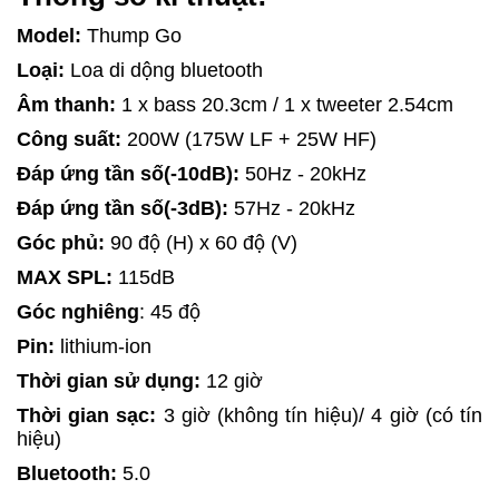
Model:
Thump Go
Loại:
Loa di dộng bluetooth
Âm thanh:
1 x bass 20.3cm / 1 x tweeter 2.54cm
Công suất:
200W (175W LF + 25W HF)
Đáp ứng tần số(-10dB):
50Hz - 20kHz
Đáp ứng tần số(-3dB):
57Hz - 20kHz
Góc phủ:
90 độ (H) x 60 độ (V)
MAX SPL:
115dB
Góc nghiêng
: 45 độ
Pin:
lithium-ion
Thời gian sử dụng:
12 giờ
Thời gian sạc:
3 giờ (không tín hiệu)/ 4 giờ (có tín
hiệu)
Bluetooth:
5.0