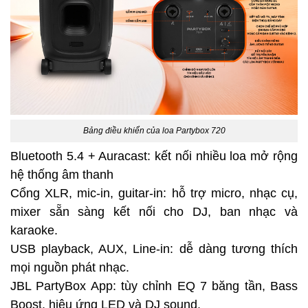
Bảng điều khiển của loa Partybox 720
Bluetooth 5.4 + Auracast: kết nối nhiều loa mở rộng
hệ thống âm thanh
Cổng XLR, mic-in, guitar-in: hỗ trợ micro, nhạc cụ,
mixer sẵn sàng kết nối cho DJ, ban nhạc và
karaoke.
USB playback, AUX, Line-in: dễ dàng tương thích
mọi nguồn phát nhạc.
JBL PartyBox App: tùy chỉnh EQ 7 băng tần, Bass
Boost, hiệu ứng LED và DJ sound.