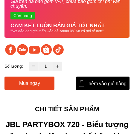
Giá trên đã bao gồm VAT, chưa bao gồm chi phí vận
chuyển.
Còn hàng
CAM KẾT LUÔN BÁN GIÁ TỐT NHẤT
"
Nơi nào bán giá thấp, liên hệ Audio360.vn có giá rẻ hơn
"
Số lượng:
Mua ngay
Thêm vào giỏ hàng
CHI TIẾT SẢN PHẨM
JBL PARTYBOX 720 - Biểu tượng