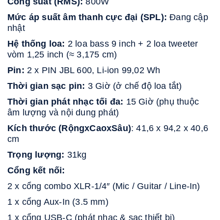
Công suất (RMS):
 800W
Mức áp suất âm thanh cực đại (SPL):
 Đang cập 
nhật
Hệ thống loa:
 2 loa bass 9 inch + 2 loa tweeter 
vòm 1,25 inch (≈ 3,175 cm)
Pin: 
2 x PIN JBL 600, Li-ion 99,02 Wh
Thời gian sạc pin: 
3 Giờ (ở chế độ loa tắt)
Thời gian phát nhạc tối đa:
 15 Giờ (phụ thuộc 
âm lượng và nội dung phát)
Kích thước (RộngxCaoxSâu)
: 41,6 x 94,2 x 40,6 
cm
Trọng lượng:
 31kg
Cổng kết nối:
2 x cổng combo XLR-1/4″ (Mic / Guitar / Line-In)
1 x cổng Aux-In (3.5 mm)
1 x cổng USB-C (phát nhạc & sạc thiết bị)