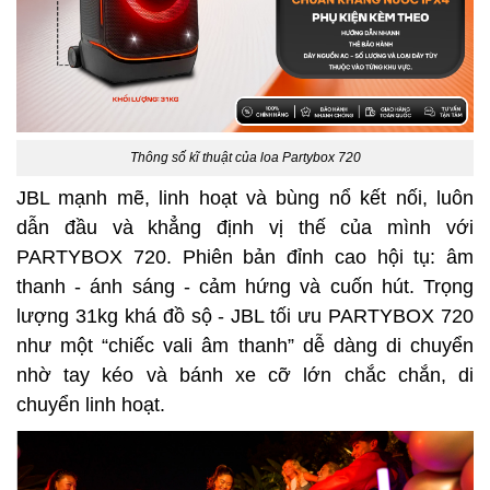
Thông số kĩ thuật của loa Partybox 720
JBL mạnh mẽ, linh hoạt và bùng nổ kết nối, luôn
dẫn đầu và khẳng định vị thế của mình với
PARTYBOX 720. Phiên bản đỉnh cao hội tụ: âm
thanh - ánh sáng - cảm hứng và cuốn hút.
Trọng
lượng 31kg khá đồ sộ - JBL tối ưu PARTYBOX 720
như một “chiếc vali âm thanh” dễ dàng di chuyển
nhờ tay kéo và bánh xe cỡ lớn chắc chắn, di
chuyển linh hoạt.