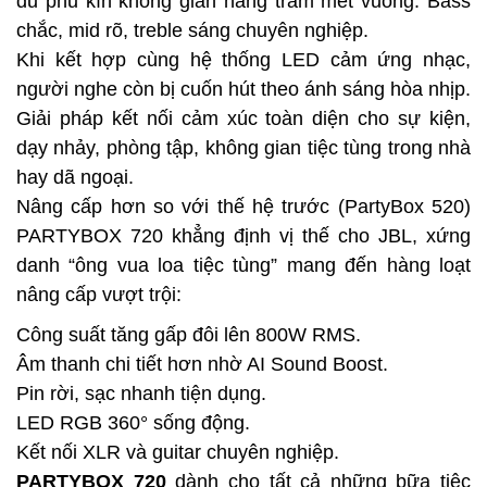
đủ phủ kín không gian hàng trăm mét vuông. Bass
chắc, mid rõ, treble sáng chuyên nghiệp.
Khi kết hợp cùng hệ thống LED cảm ứng nhạc,
người nghe còn bị cuốn hút theo ánh sáng hòa nhịp.
Giải pháp kết nối cảm xúc toàn diện cho sự kiện,
dạy nhảy, phòng tập, không gian tiệc tùng trong nhà
hay dã ngoại.
Nâng cấp hơn so với thế hệ trước (PartyBox 520)
PARTYBOX 720 khẳng định vị thế cho JBL, xứng
danh “ông vua loa tiệc tùng” mang đến hàng loạt
nâng cấp vượt trội:
Công suất tăng gấp đôi lên 800W RMS.
Âm thanh chi tiết hơn nhờ AI Sound Boost.
Pin rời, sạc nhanh tiện dụng.
LED RGB 360° sống động.
Kết nối XLR và guitar chuyên nghiệp.
PARTYBOX 720
dành cho tất cả những bữa tiệc