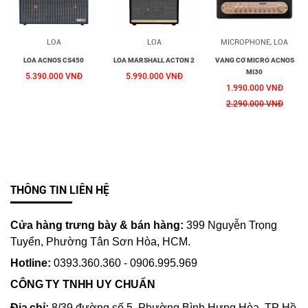
LOA
LOA
MICROPHONE, LOA
LOA ACNOS CS450
LOA MARSHALL ACTON 2
VANG CƠ MICRO ACNOS
MI30
5.390.000 VNĐ
5.990.000 VNĐ
1.990.000 VNĐ
2.290.000 VNĐ
THÔNG TIN LIÊN HỆ
Cửa hàng trưng bày & bán hàng:
399 Nguyễn Trọng
Tuyển, Phường Tân Sơn Hòa, HCM.
Hotline:
0393.360.360 - 0906.995.969
CÔNG TY TNHH UY CHUẨN
Địa chỉ:
8/39 đường số 5, Phường Bình Hưng Hòa, TP Hồ