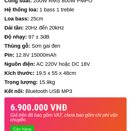
Công suất:
200W RMS 800W PMPO
Hệ thống loa:
1 bass 1 treble
Loa bass:
25cm
Dải tần:
20Hz đến 20kHz
Độ nhạy:
97 ± 3dB
Thùng gỗ:
Sơn gai đen
Pin:
12.8V 15000mAh
Nguồn điện:
AC 220V hoặc DC 18V
Kích thước:
19.5 x 55 x 48cm
Trọng lượng:
15.9kg
Kết nối:
Bluetooth USB MP3
6.900.000 VNĐ
Giá trên đã bao gồm VAT, chưa bao gồm chi phí vận
chuyển.
Còn hàng