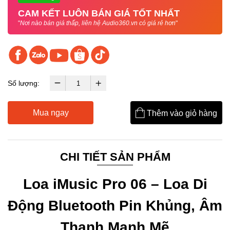
CAM KẾT LUÔN BÁN GIÁ TỐT NHẤT
"
Nơi nào bán giá thấp, liên hệ Audio360.vn có giá rẻ hơn
"
Số lượng:
Mua ngay
Thêm vào giỏ hàng
CHI TIẾT SẢN PHẨM
Loa iMusic Pro 06 – Loa Di
Động Bluetooth Pin Khủng, Âm
Thanh Mạnh Mẽ