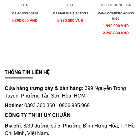
LOA
LOA
MICROPHONE, LOA
LOA ACNOS CS450
LOA MARSHALL ACTON 2
VANG CƠ MICRO ACNOS
MI30
5.390.000 VNĐ
5.990.000 VNĐ
1.990.000 VNĐ
2.290.000 VNĐ
THÔNG TIN LIÊN HỆ
Cửa hàng trưng bày & bán hàng:
399 Nguyễn Trọng
Tuyển, Phường Tân Sơn Hòa, HCM.
Hotline:
0393.360.360 - 0906.995.969
CÔNG TY TNHH UY CHUẨN
Địa chỉ:
8/39 đường số 5, Phường Bình Hưng Hòa, TP Hồ
Chí Minh, Việt Nam.