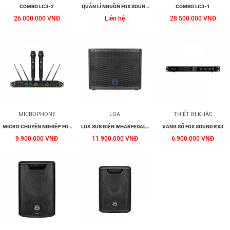
COMBO LC3-2
QUẢN LÍ NGUỒN FOX SOUND
COMBO LC3-1
SC-8
26.000.000 VNĐ
Liên hệ
28.500.000 VNĐ
MICROPHONE
LOA
THIẾT BỊ KHÁC
MICRO CHUYÊN NGHIỆP FOX
LOA SUB ĐIỆN WHARFEDALE
VANG SỐ FOX SOUND RX3
SOUND MAVIS 700
PRO T-SUB AX12B
9.900.000 VNĐ
11.900.000 VNĐ
6.900.000 VNĐ