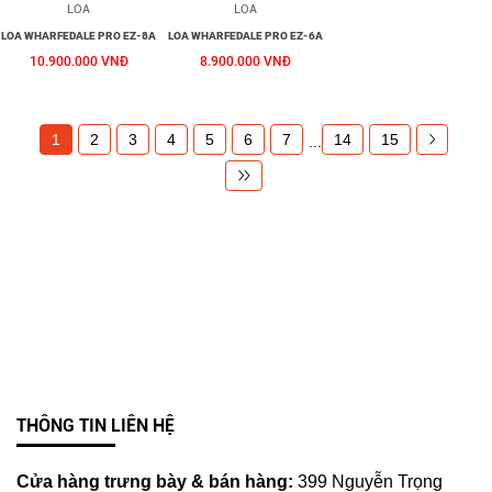
LOA
LOA
LOA WHARFEDALE PRO EZ-8A
LOA WHARFEDALE PRO EZ-6A
10.900.000 VNĐ
8.900.000 VNĐ
1
2
3
4
5
6
7
14
15
...
THÔNG TIN LIÊN HỆ
Cửa hàng trưng bày & bán hàng:
399 Nguyễn Trọng