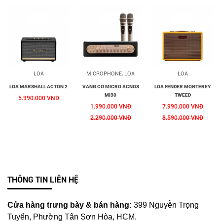
LOA
MICROPHONE, LOA
LOA
LOA MARSHALL ACTON 2
VANG CƠ MICRO ACNOS
LOA FENDER MONTEREY
MI30
TWEED
5.990.000 VNĐ
1.990.000 VNĐ
7.990.000 VNĐ
2.290.000 VNĐ
8.590.000 VNĐ
THÔNG TIN LIÊN HỆ
Cửa hàng trưng bày & bán hàng:
399 Nguyễn Trọng
Tuyển, Phường Tân Sơn Hòa, HCM.