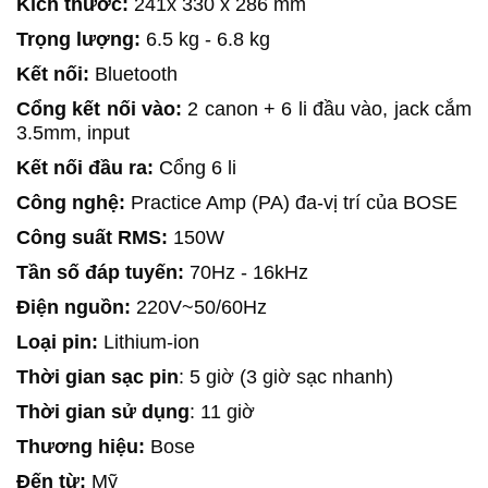
Kích thước:
241x 330 x 286 mm
Trọng lượng:
6.5 kg - 6.8 kg
Kết nối:
Bluetooth
Cổng kết nối vào:
2 canon + 6 li đầu vào, jack cắm
3.5mm, input
Kết nối đầu ra:
Cổng 6 li
Công nghệ:
Practice Amp (PA) đa-vị trí của BOSE
Công suất RMS:
150W
Tần số đáp tuyến:
70Hz - 16kHz
Điện nguồn:
220V~50/60Hz
Loại pin:
Lithium-ion
Thời gian sạc pin
: 5 giờ (3 giờ sạc nhanh)
Thời gian sử dụng
: 11 giờ
Thương hiệu:
Bose
Đến từ:
Mỹ