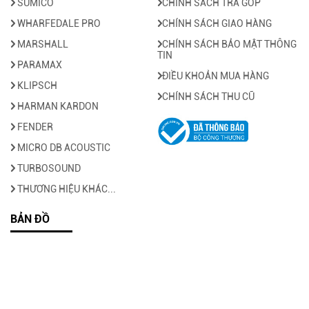
SUMICO
CHÍNH SÁCH TRẢ GÓP
WHARFEDALE PRO
CHÍNH SÁCH GIAO HÀNG
MARSHALL
CHÍNH SÁCH BẢO MẬT THÔNG
TIN
PARAMAX
ĐIỀU KHOẢN MUA HÀNG
KLIPSCH
CHÍNH SÁCH THU CŨ
HARMAN KARDON
FENDER
MICRO DB ACOUSTIC
TURBOSOUND
THƯƠNG HIỆU KHÁC...
BẢN ĐỒ