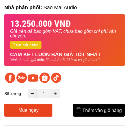
Nhà phân phối:
Sao Mai Audio
13.250.000 VNĐ
Giá trên đã bao gồm VAT, chưa bao gồm chi phí vận
chuyển.
Tạm hết hàng
CAM KẾT LUÔN BÁN GIÁ TỐT NHẤT
"
Nơi nào bán giá thấp, liên hệ Audio360.vn có giá rẻ hơn
"
Số lượng:
Mua ngay
Thêm vào giỏ hàng